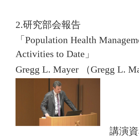
2.研究部会報告
「Population Health Manageme
Activities to Date」
Gregg L. Mayer （Gregg L. M
講演資