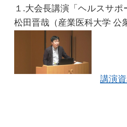
１.大会長講演「ヘルスサ
松田晋哉（産業医科大学 公
講演資