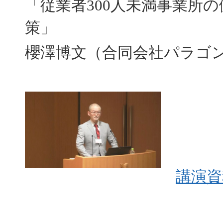
「従業者300人未満事業所
策」
櫻澤博文（合同会社パラゴ
講演資