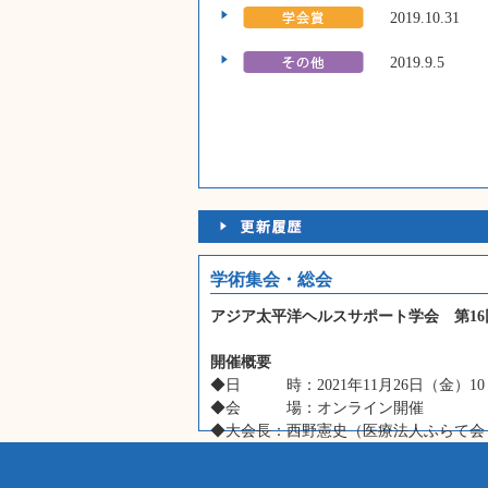
2019.10.31
2019.9.5
学術集会・総会
アジア太平洋ヘルスサポート学会 第1
開催概要
◆日 時：2021年11月26日（金）10：
◆会 場：オンライン開催
◆大会長：西野憲史（医療法人ふらて会
◆実行委員長：松田晋哉（産業医科大学
◆実行委 員：村松圭司（産業医科大学