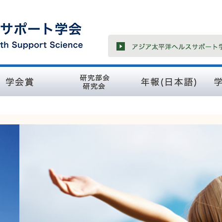
賞
研究部会・研究会
学会誌（アジア太平洋
学会誌（
ヘルスサポート学会年
Journ
報）
Mana