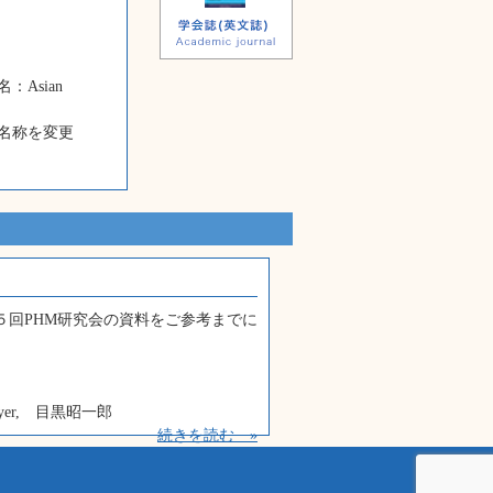
Asian
名称を変更
５回PHM研究会の資料をご参考
までに
。
yer, 目黒昭一郎
続きを読む »