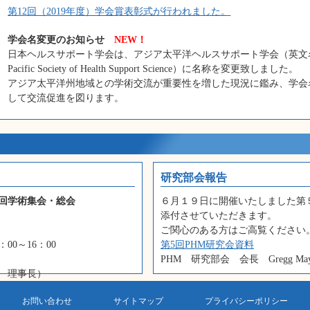
第12回（2019年度）学会賞表彰式が行われました。
学会名変更のお知らせ
NEW！
日本ヘルスサポート学会は、アジア太平洋ヘルスサポート学会（英文名：
Pacific Society of Health Support Science）に名称を変更致しました。
アジア太平洋州地域との学術交流が重要性を増した現況に鑑み、学会
して交流促進を図ります。
研究部会報告
6回学術集会・総会
６月１９日に開催いたしました第
添付させていただきます。
ご関心のある方はご高覧ください
00～16：00
第5回PHM研究会資料
PHM 研究部会 会長 Gregg Ma
 理事長）
）
お問い合わせ
サイトマップ
プライバシーポリシー
）・得津 慶（産業医科大学）