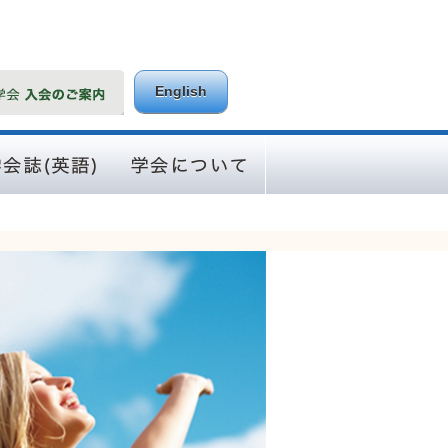
English
Asian Pacific
学会について
al of Disease
gement）