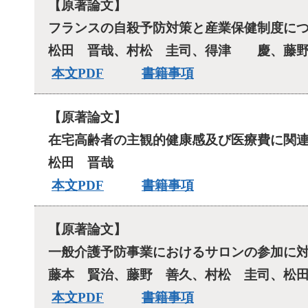
【原著論文】
フランスの自殺予防対策と産業保健制度に
松田 晋哉、村松 圭司、得津 慶、藤野
本文PDF
書籍事項
【原著論文】
在宅高齢者の主観的健康感及び医療費に関
松田 晋哉
本文PDF
書籍事項
【原著論文】
一般介護予防事業におけるサロンの参加に
藤本 賢治、藤野 善久、村松 圭司、松
本文PDF
書籍事項