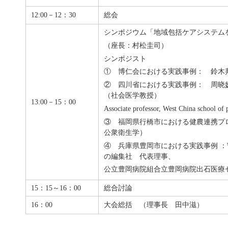
12:00－12：30
総会
シンポジウム「地域包括ケアシステム
（座長：村松圭司）
シンポジスト
① 博仁会における実践事例： 鈴木
② 四川省における実践事例： 周晓媛（Z
（社会医学教授）
13:00－15：00
Associate professor, West China school of 
③ 福岡県行橋市における健農連携プ
公衆衛生学）
④ 兵庫県豊岡市における実践事例 
の編集社 代表理事、
公立豊岡病院組合立豊岡病院出石医療
15：15～16：00
総合討論
16：00
大会総括 （理事長 田中滋）