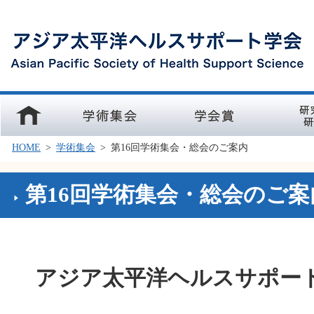
ホーム
学術集会
学会賞
研究部会
HOME
>
学術集会
>
第16回学術集会・総会のご案内
第16回学術集会・総会のご案
アジア太平洋ヘルスサポート