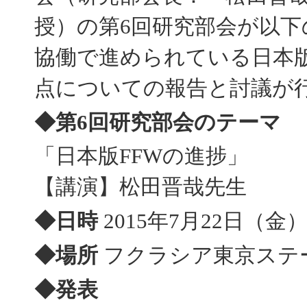
授）の第6回研究部会が以
協働で進められている日本版F
点についての報告と討議が
◆第6回研究部会のテーマ
「日本版
FFW
の進捗」
【講演】松田晋哉先生
◆日時
2015年7月22日（金） 1
◆場所
フクラシア東京ステ
◆発表