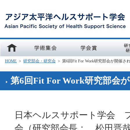
ホーム
学術集会
学会賞
研究部会
HOME
>
研究部会・研究会
>
第6回Fit For Work研究部会が開催
第6回Fit For Work研究
日本ヘルスサポート学会 
会（研究部会長： 松田晋