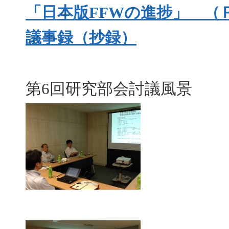
「日本版
FFW
の進捗」 （
議事録（抄録）
第6回研究部会討議風景