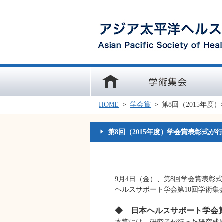
ホーム
学術集会
学会
HOME
>
学会賞
>
第8回（2015年
第8回（2015年度）学会賞表彰式が
9月4日（金）、第8回学会賞表
ヘルスサポート学会第10回学術集
◆ 日本ヘルスサポート学会
本賞には、研究者が行った研究成