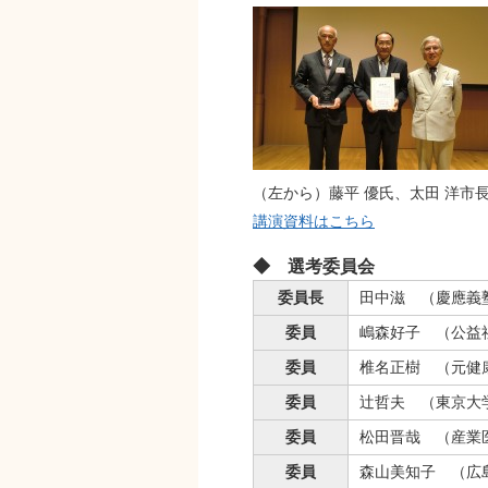
（左から）藤平 優氏、太田 洋市
講演資料はこちら
◆ 選考委員会
委員長
田中滋 （慶應義
委員
嶋森好子 （公益
委員
椎名正樹 （元健
委員
辻哲夫 （東京大
委員
松田晋哉 （産業
委員
森山美知子 （広