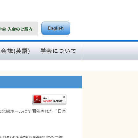
English
Asian Pacific
学会について
al of Disease
gement）
ス北館ホールにて開催された「日本
を顕彰する実践活動部門賞の二部