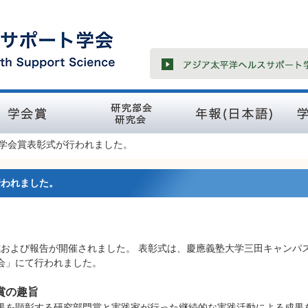
賞
研究部会・研究会
学会誌（アジア太平洋
学会誌（
度）学会賞表彰式が行われました。
ヘルスサポート学会年
Journ
報）
Mana
行われました。
彰式および報告が開催されました。 表彰式は、慶應義塾大学三田キャンパ
会」にて行われました。
賞の趣旨
果を顕彰する研究部門賞と実践家が行った継続的な実践活動による成果