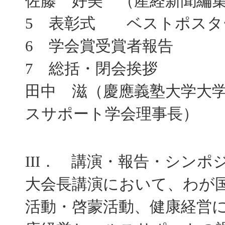
佐藤 好美 （産経新聞編
5 表彰式 ベストポスタ
6 学会賞受賞者報告
7 総括・閉会挨拶
田中 滋（慶應義塾大学大
スサポート学会理事長）
III． 講演・報告・シン
大会長講演において、わが
活動・啓蒙活動、健康経営