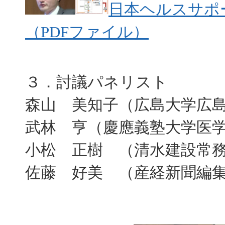
日本ヘルスサポ
（PDFファイル）
３．討議パネリスト
森山 美知子（広島大学広
武林 亨（慶應義塾大学医
小松 正樹 （清水建設常
佐藤 好美 （産経新聞編