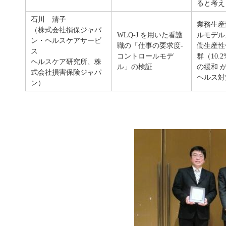
ると考え
石川 清子
業務生産
（株式会社損保ジャパ
WLQ-J を用いた看護
ルモデル
ン・ヘルスケアサービ
職の「仕事の要求度-
働生産性
ス
コントロールモデ
群（10
ヘルスケア研究所、株
ル」の検証
の緩和 
式会社損害保険ジャパ
ヘルス対
ン）