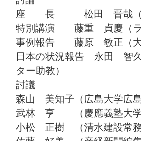
座 長 松田 晋哉（産
特別講演 藤重 貞慶（ラ
事例報告 藤原 敏正（大
日本の状況報告 永田 智
ター助教）
討議
森山 美知子（広島大学広
武林 亨 （慶應義塾大学
小松 正樹 （清水建設常