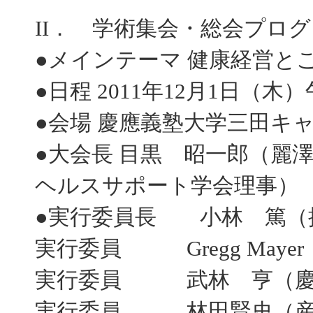
II． 学術集会・総会プロ
●メインテーマ 健康経営と
●日程 2011年12月1日（木
●会場 慶應義塾大学三田キ
●大会長 目黒 昭一郎（麗
ヘルスサポート学会理事）
●実行委員長 小林 篤（
実行委員 Gregg May
実行委員 武林 亨（慶
実行委員 林田賢史（産