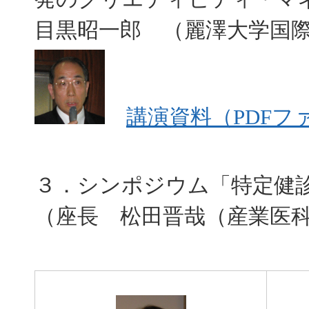
目黒昭一郎 （麗澤大学国
講演資料（PDFフ
３．シンポジウム「特定健
（座長 松田晋哉（産業医